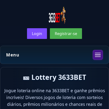
Login
Registrar-se
Menu
🎫 Lottery 3633BET
Jogue loteria online na 3633BET e ganhe prêmios
incríveis! Diversos jogos de loteria com sorteios
diários, prêmios milionários e chances reais de