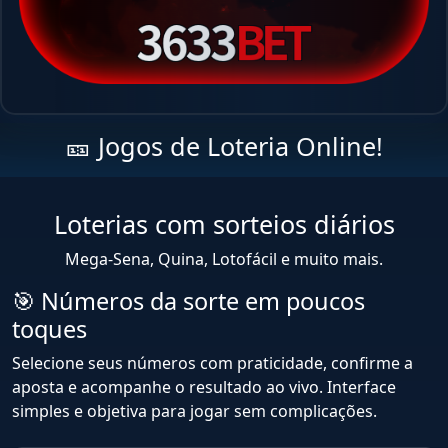
🎫 Jogos de Loteria Online!
Loterias com sorteios diários
Mega-Sena, Quina, Lotofácil e muito mais.
🎯 Números da sorte em poucos
toques
Selecione seus números com praticidade, confirme a
aposta e acompanhe o resultado ao vivo. Interface
simples e objetiva para jogar sem complicações.