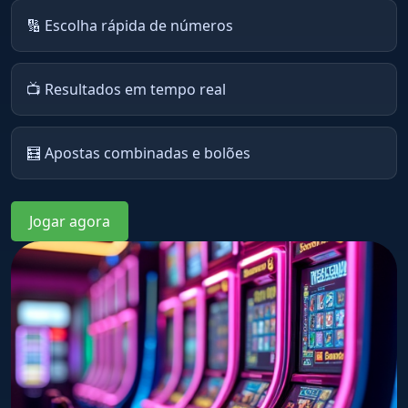
🔢 Escolha rápida de números
📺 Resultados em tempo real
🧮 Apostas combinadas e bolões
Jogar agora