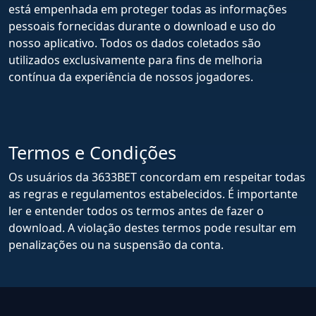
está empenhada em proteger todas as informações
pessoais fornecidas durante o download e uso do
nosso aplicativo. Todos os dados coletados são
utilizados exclusivamente para fins de melhoria
contínua da experiência de nossos jogadores.
Termos e Condições
Os usuários da 3633BET concordam em respeitar todas
as regras e regulamentos estabelecidos. É importante
ler e entender todos os termos antes de fazer o
download. A violação destes termos pode resultar em
penalizações ou na suspensão da conta.