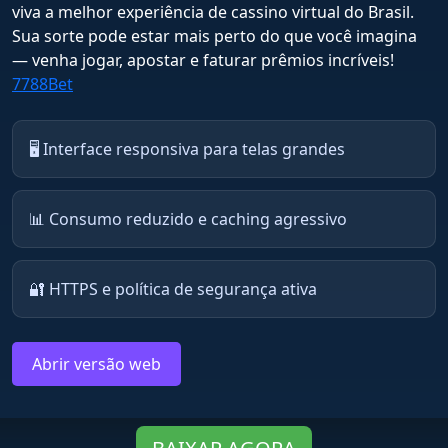
viva a melhor experiência de cassino virtual do Brasil.
Sua sorte pode estar mais perto do que você imagina
— venha jogar, apostar e faturar prêmios incríveis!
7788Bet
🖥️ Interface responsiva para telas grandes
📊 Consumo reduzido e caching agressivo
🔐 HTTPS e política de segurança ativa
Abrir versão web